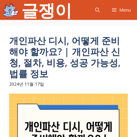
글쟁이
컨
Menu
텐
츠
로
건
개인파산 디시, 어떻게 준비
너
해야 할까요? | 개인파산 신
뛰
기
청, 절차, 비용, 성공 가능성,
법률 정보
2024년 11월 17일