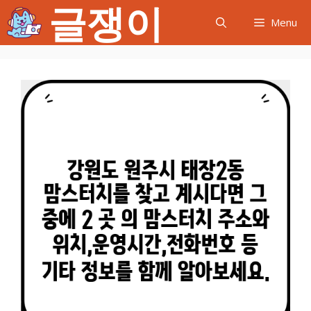
글쟁이
컨
Menu
텐
츠
로
건
너
뛰
기