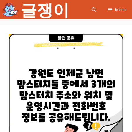
글쟁이
컨
Menu
텐
츠
로
건
너
뛰
기