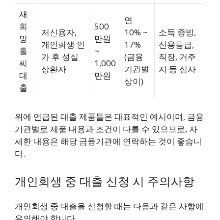
새
연
희
500
저신용자,
10% ~
소득 증빙,
망
만원
개인회생 인
17%
신용등급,
홀
~
가 후 성실
(금융
직장, 거주
씨
1,000
상환자
기관별
지 등 심사
대
만원
상이)
출
위에 언급된 대출 제품들은 대표적인 예시이며, 금융
기관별로 제품 내용과 조건이 다를 수 있으므로, 자
세한 내용은 해당 금융기관에 연락하는 것이 좋습니
다.
개인회생 중 대출 신청 시 주의사항
개인회생 중 대출을 신청할 때는 다음과 같은 사항에
유의해야 합니다.