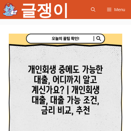
글쟁이
컨
Menu
텐
츠
로
건
너
뛰
기