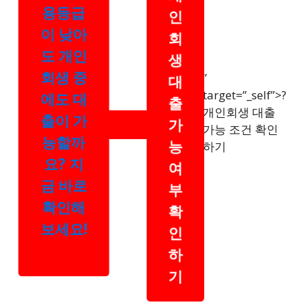
용등급
인
이 낮아
회
도 개인
생
회생 중
대
”
target=”_self”>?
에도 대
출
개인회생 대출
출이 가
가
가능 조건 확인
능할까
능
하기
요? 지
여
금 바로
부
확인해
확
보세요!
인
하
기