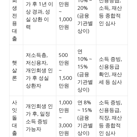
회
10% ~
신용등급,
가 후 1년 이
만원
생
20%
소득, 재산
상 경과, 성
~
전
(금융
등 종합적
실 상환 이
1,000
용
기관별
인 심사
력
만원
대
상이)
출
연
저소득층,
500
10% ~
소득 증빙,
햇
저신용자,
만원
15%
신용등급
살
개인회생 인
~
(금융
확인, 재산
론
가 후 성실
1,500
기관별
세 등 심사
상환자
만원
상이)
사
1,000
연 8%
소득 증빙,
개인회생 인
잇
만원
~ 15%
신용등급,
가 후, 일정
돌
~
(금융
직장, 재산
소득 증빙
대
3,000
기관별
등 종합적
가능자
출
만원
상이)
인 심사