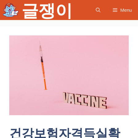
글쟁이
컨
Menu
텐
츠
로
건
너
뛰
기
건강보험자격득실확