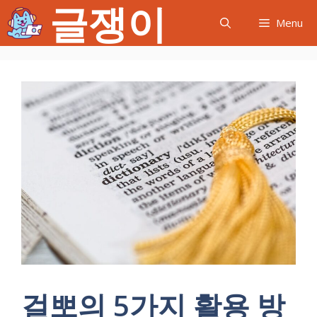
글쟁이
컨
Menu
텐
츠
로
건
너
뛰
기
걸뽀의 5가지 활용 방