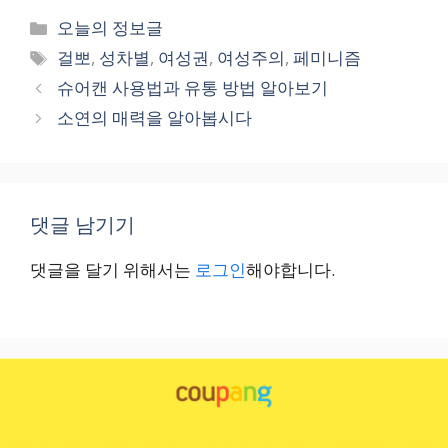
카
오늘의 정보글
테
태
걸뽀
,
성차별
,
여성권
,
여성주의
,
페미니즘
고
그
슈어캔 사용법과 유통 방법 알아보기
리
소연의 매력을 알아봅시다
댓글 남기기
댓글을 달기 위해서는
로그인
해야합니다.