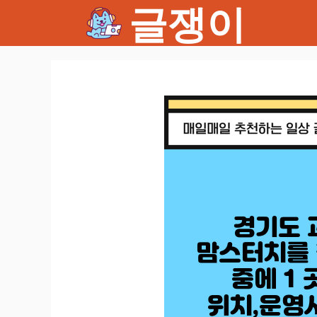
글쟁이
컨
텐
츠
로
건
너
뛰
기