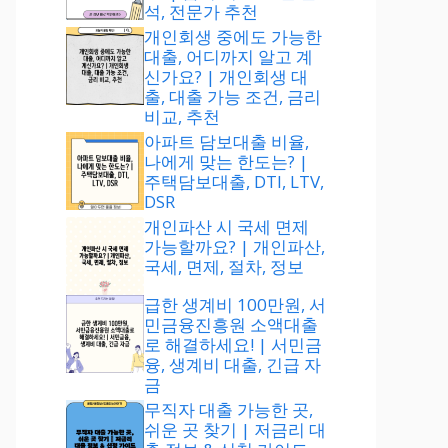
석, 전문가 추천
개인회생 중에도 가능한
대출, 어디까지 알고 계
신가요? | 개인회생 대
출, 대출 가능 조건, 금리
비교, 추천
아파트 담보대출 비율,
나에게 맞는 한도는? |
주택담보대출, DTI, LTV,
DSR
개인파산 시 국세 면제
가능할까요? | 개인파산,
국세, 면제, 절차, 정보
급한 생계비 100만원, 서
민금융진흥원 소액대출
로 해결하세요! | 서민금
융, 생계비 대출, 긴급 자
금
무직자 대출 가능한 곳,
쉬운 곳 찾기 | 저금리 대