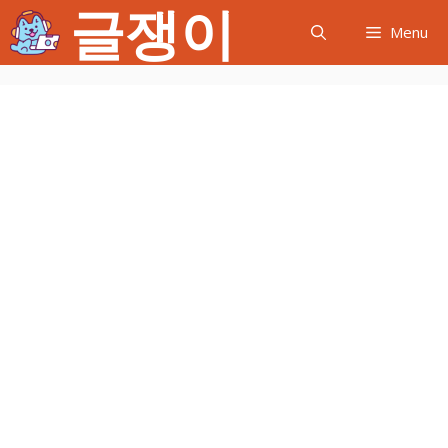
글쟁이
컨
Menu
텐
츠
로
건
너
뛰
기