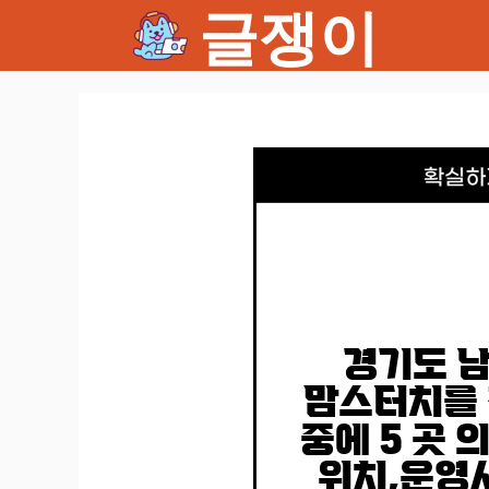
글쟁이
컨
텐
츠
로
건
너
뛰
기