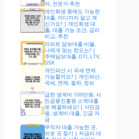
석, 전문가 추천
개인회생 중에도 가능한
대출, 어디까지 알고 계
신가요? | 개인회생 대
출, 대출 가능 조건, 금리
비교, 추천
아파트 담보대출 비율,
나에게 맞는 한도는? |
주택담보대출, DTI, LTV,
DSR
개인파산 시 국세 면제
가능할까요? | 개인파산,
국세, 면제, 절차, 정보
급한 생계비 100만원, 서
민금융진흥원 소액대출
로 해결하세요! | 서민금
융, 생계비 대출, 긴급 자
금
무직자 대출 가능한 곳,
쉬운 곳 찾기 | 저금리 대