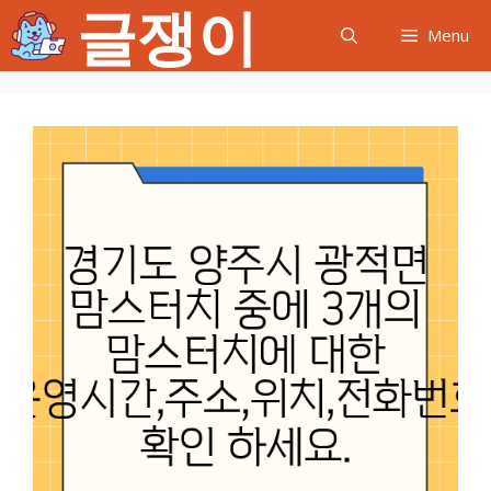
글쟁이
컨
Menu
텐
츠
로
건
너
뛰
기