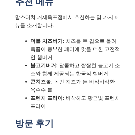
추천 메뉴
맘스터치 거제옥포점에서 추천하는 몇 가지 메
뉴를 소개합니다.
더블 치즈버거
: 치즈를 두 겹으로 올려
육즙이 풍부한 패티에 맛을 더한 고전적
인 햄버거
불고기버거
: 달콤하고 짭짤한 불고기 소
스와 함께 제공되는 한국식 햄버거
콘치즈볼
: 녹인 치즈가 든 바삭바삭한
옥수수 볼
프렌치 프라이
: 바삭하고 황금빛 프렌치
프라이
방문 후기