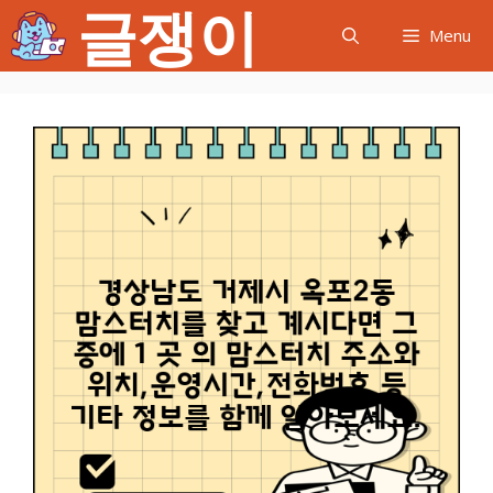
글쟁이
컨
Menu
텐
츠
로
건
너
뛰
기