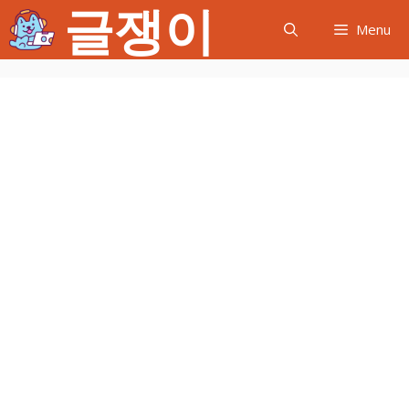
글쟁이
컨
Menu
텐
츠
로
건
너
뛰
기