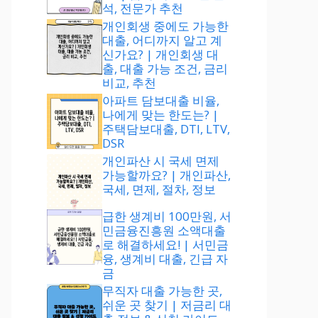
석, 전문가 추천
개인회생 중에도 가능한
대출, 어디까지 알고 계
신가요? | 개인회생 대
출, 대출 가능 조건, 금리
비교, 추천
아파트 담보대출 비율,
나에게 맞는 한도는? |
주택담보대출, DTI, LTV,
DSR
개인파산 시 국세 면제
가능할까요? | 개인파산,
국세, 면제, 절차, 정보
급한 생계비 100만원, 서
민금융진흥원 소액대출
로 해결하세요! | 서민금
융, 생계비 대출, 긴급 자
금
무직자 대출 가능한 곳,
쉬운 곳 찾기 | 저금리 대