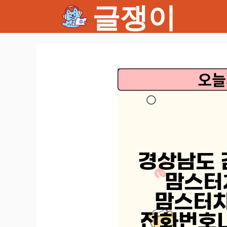
글쟁이
컨
텐
츠
로
건
너
뛰
기