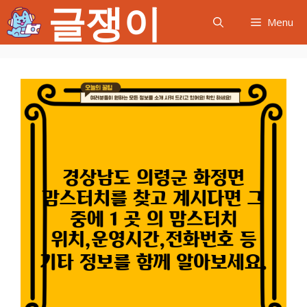
글쟁이
컨
Menu
텐
츠
로
건
너
뛰
기