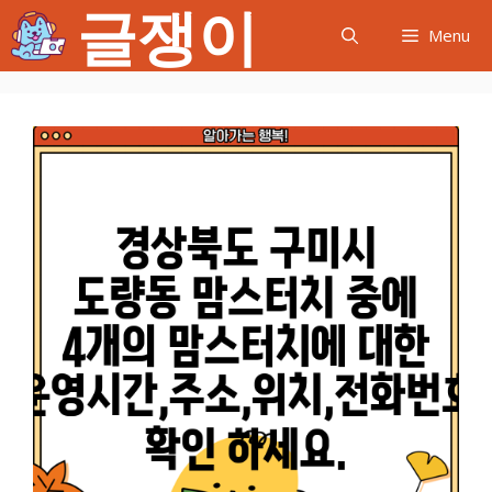
글쟁이
컨
Menu
텐
츠
로
건
너
뛰
기