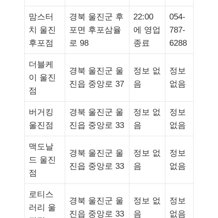
맘스터
경북 울진군 후
22:00
054-
치 울진
포면 후포삼율
에 영업
787-
후포점
로 98
종료
6288
더블케
경북 울진군 울
정보 없
정보
이 울진
진읍 중앙로 37
음
없음
점
버거킹
경북 울진군 울
정보 없
정보
울진점
진읍 중앙로 33
음
없음
맥도날
경북 울진군 울
정보 없
정보
드 울진
진읍 중앙로 33
음
없음
점
로티스
경북 울진군 울
정보 없
정보
러리 울
진읍 중앙로 33
음
없음