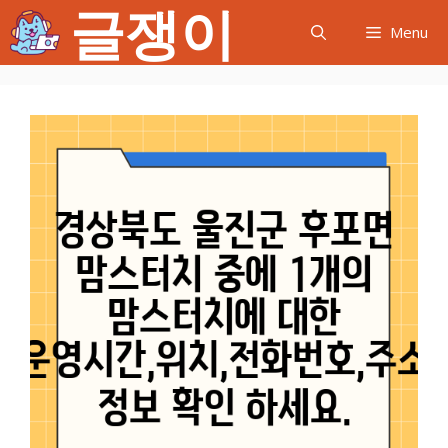
글쟁이
컨
Menu
텐
츠
로
건
너
뛰
기