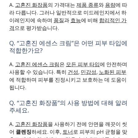
A.
고혼진 화장품
의 가격대는
제품 종류
와
용량
에 따
라 다릅니다. 그러나 일반적으로 미드레인지에서 하
이레인지에 속하며
품질
과
효능
에 비해
합리적인 가
격
으로 평가받습니다.
Q. “고혼진 에센스 크림”은 어떤 피부 타입에
적합한가요?
A.
고혼진 에센스 크림
은
모든 피부 타입
에 안전하며
사용할 수 있습니다. 특히
건성
,
민감성
,
노화된 피부
에 적합하며 피부를 진정시키고 보호하는 데 도움이
됩니다.
Q. “고혼진 화장품”의 사용 방법에 대해 알려
주세요.
A.
고혼진 화장품
을 사용하기 전에 안면을 깨끗이 씻
어
클렌징
하세요. 이후,
토너
로 피부의 pH 균형을 맞