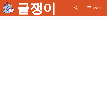
글쟁이
컨
Menu
텐
츠
로
건
너
뛰
기