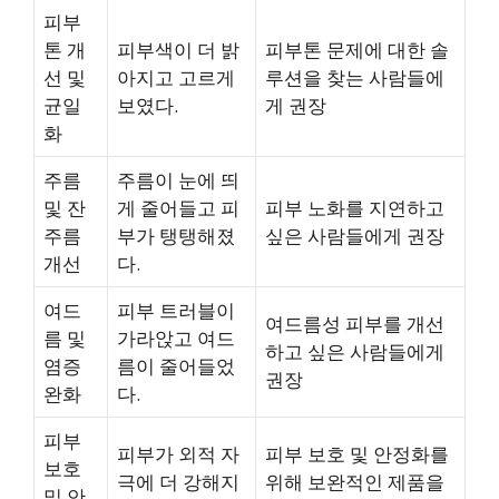
피부
톤 개
피부색이 더 밝
피부톤 문제에 대한 솔
선 및
아지고 고르게
루션을 찾는 사람들에
균일
보였다.
게 권장
화
주름
주름이 눈에 띄
및 잔
게 줄어들고 피
피부 노화를 지연하고
주름
부가 탱탱해졌
싶은 사람들에게 권장
개선
다.
여드
피부 트러블이
여드름성 피부를 개선
름 및
가라앉고 여드
하고 싶은 사람들에게
염증
름이 줄어들었
권장
완화
다.
피부
피부가 외적 자
피부 보호 및 안정화를
보호
극에 더 강해지
위해 보완적인 제품을
및 안