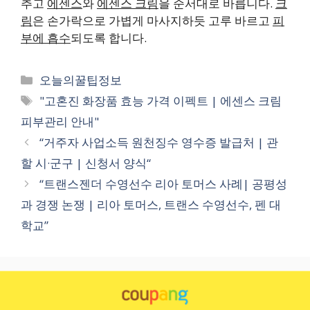
추고
에센스
와
에센스 크림
을 순서대로 바릅니다.
크
림
은 손가락으로 가볍게 마사지하듯 고루 바르고
피
부에 흡수
되도록 합니다.
카
오늘의꿀팁정보
테
태
"고혼진 화장품 효능 가격 이펙트 | 에센스 크림
고
그
피부관리 안내"
리
“거주자 사업소득 원천징수 영수증 발급처 | 관
할 시·군구 | 신청서 양식“
“트랜스젠더 수영선수 리아 토머스 사례| 공평성
과 경쟁 논쟁 | 리아 토머스, 트랜스 수영선수, 펜 대
학교”