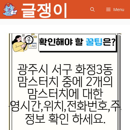
글쟁이
컨
Menu
텐
츠
로
건
너
뛰
기