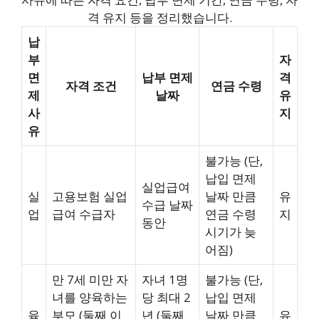
격 유지 등을 정리했습니다.
납
부
자
면
납부 면제
격
자격 조건
연금 수령
제
날짜
유
사
지
유
불가능 (단,
납입 면제
실업급여
실
고용보험 실업
날짜 만큼
유
수급 날짜
업
급여 수급자
연금 수령
지
동안
시기가 늦
어짐)
만 7세 미만 자
자녀 1명
불가능 (단,
녀를 양육하는
당 최대 2
납입 면제
육
부모 (둘째 이
년 (둘째
날짜 만큼
유