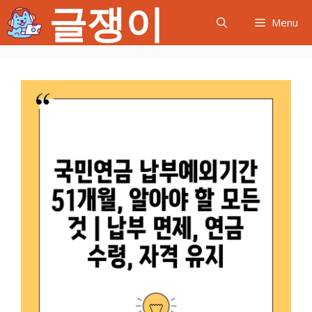
글쟁이
컨
Menu
텐
츠
로
건
너
뛰
기