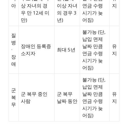
아
상 자녀의 경
이상 자녀
연금 수령
지
우 만 12세 미
의 경우 3
시기가 늦
만)
년)
어짐)
불가능 (단,
질
납입 면제
병
장애인 등록증
날짜 만큼
유
·
최대 5년
소지자
연금 수령
지
장
시기가 늦
애
어짐)
불가능 (단,
납입 면제
군
군 복무 중인
군 복무
날짜 만큼
유
복
사람
날짜 동안
연금 수령
지
무
시기가 늦
어짐)