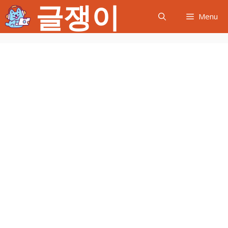
글쟁이
컨
Menu
텐
츠
로
건
너
뛰
기