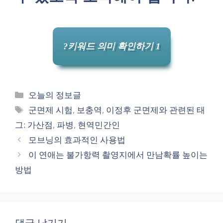
?키워드 의미 확인하기 1
카
오늘의 정보글
테
태
군면제 시험
,
보충역
,
이정후 군면제와 관련된 태
고
그
그: 가산점
,
파병
,
현역민간인
리
모브닝의 효과적인 사용법
이 연애는 불가항력 촬영지에서 만남확률 높이는
방법
댓글 남기기