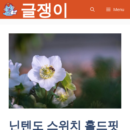
글쟁이
컨
Menu
텐
츠
로
건
너
뛰
기
닌텐도 스위치 홀드핏