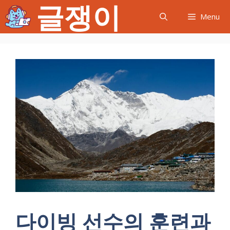
글쟁이
컨
Menu
텐
츠
로
건
너
뛰
기
다이빙 선수의 훈련과