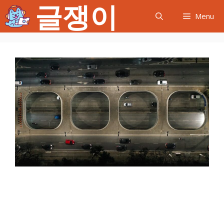
글쟁이
컨
Menu
텐
츠
로
건
너
뛰
기