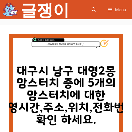
글쟁이
컨
Menu
텐
츠
로
건
너
뛰
기