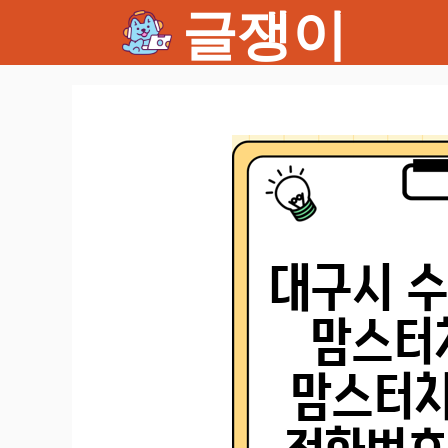
글쟁이
컨
텐
츠
로
건
너
뛰
기