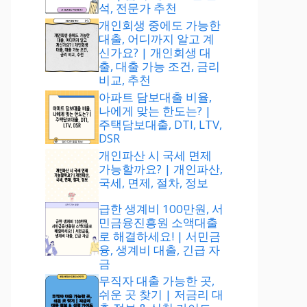
석, 전문가 추천
개인회생 중에도 가능한
대출, 어디까지 알고 계
신가요? | 개인회생 대
출, 대출 가능 조건, 금리
비교, 추천
아파트 담보대출 비율,
나에게 맞는 한도는? |
주택담보대출, DTI, LTV,
DSR
개인파산 시 국세 면제
가능할까요? | 개인파산,
국세, 면제, 절차, 정보
급한 생계비 100만원, 서
민금융진흥원 소액대출
로 해결하세요! | 서민금
융, 생계비 대출, 긴급 자
금
무직자 대출 가능한 곳,
쉬운 곳 찾기 | 저금리 대