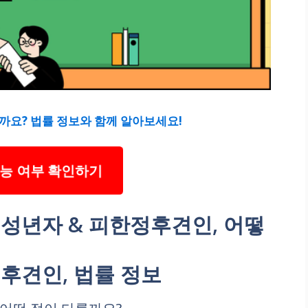
요? 법률 정보와 함께 알아보세요!
가능 여부 확인하기
피성년자 & 피한정후견인, 어떻
정후견인, 법률 정보