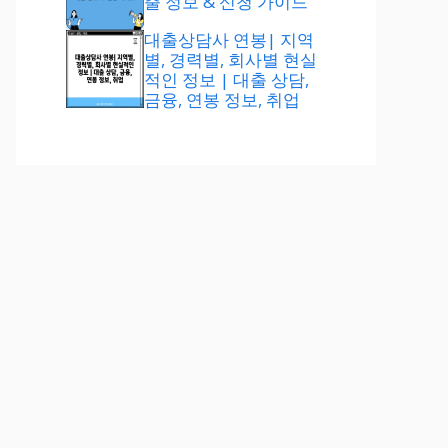
출 정보 & 신청 가이드
대출상담사 연봉| 지역
별, 경력별, 회사별 현실
적인 정보 | 대출 상담,
금융, 연봉 정보, 취업