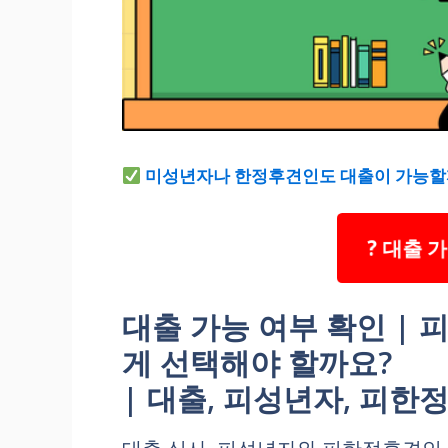
미성년자나 한정후견인도 대출이 가능할까
? 대출 
대출 가능 여부 확인 | 
게 선택해야 할까요?
| 대출, 피성년자, 피한