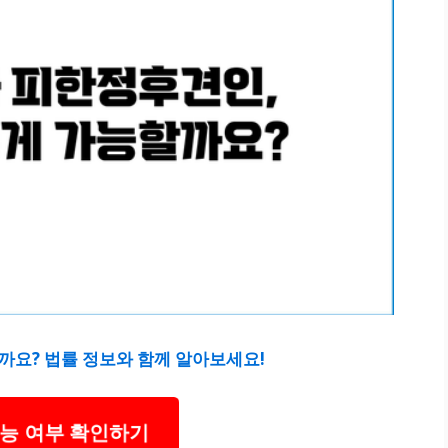
요? 법률 정보와 함께 알아보세요!
가능 여부 확인하기