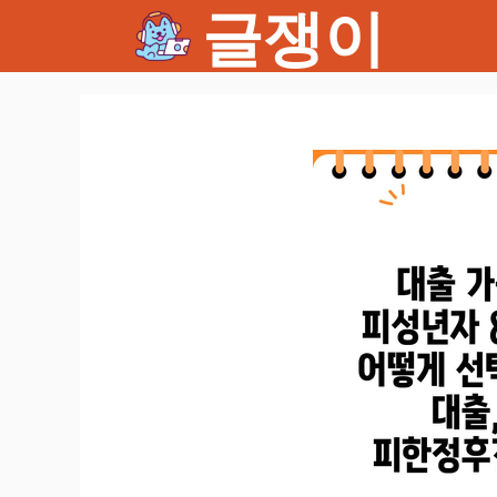
글쟁이
컨
텐
츠
로
건
너
뛰
기