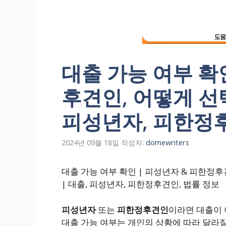
대출 가능 여부 확
후견인, 어떻게 선
피성년자, 피한정후
2024년 09월 18일
작성자:
domewriters
대출 가능 여부 확인 | 피성년자 & 피한정
| 대출, 피성년자, 피한정후견인, 법률 정보
피성년자
또는
피한정후견인
이라면 대출이
대출 가능 여부는 개인의 상황에 따라 달라질