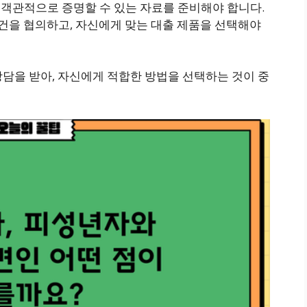
 객관적으로 증명할 수 있는 자료를 준비해야 합니다.
건을 협의하고, 자신에게 맞는 대출 제품을 선택해야
상담을 받아, 자신에게 적합한 방법을 선택하는 것이 중