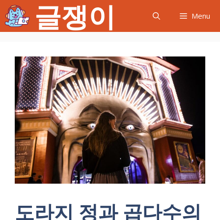
글쟁이
컨
Menu
텐
츠
로
건
너
뛰
기
도라지 정과 곱다수의