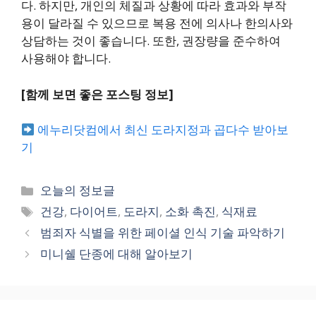
다. 하지만, 개인의 체질과 상황에 따라 효과와 부작
용이 달라질 수 있으므로 복용 전에 의사나 한의사와
상담하는 것이 좋습니다. 또한, 권장량을 준수하여
사용해야 합니다.
[함께 보면 좋은 포스팅 정보]
에누리닷컴에서 최신 도라지정과 곱다수 받아보
기
카
오늘의 정보글
테
태
건강
,
다이어트
,
도라지
,
소화 촉진
,
식재료
고
그
범죄자 식별을 위한 페이셜 인식 기술 파악하기
리
미니쉘 단종에 대해 알아보기