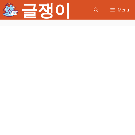
글쟁이
컨
Menu
텐
츠
로
건
너
뛰
기