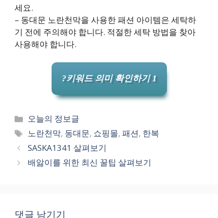
세요.
– 동대문 노란천막을 사용한 패션 아이템은 세탁하
기 전에 주의해야 합니다. 적절한 세탁 방법을 찾아
사용해야 합니다.
?키워드 의미 확인하기 1
카
오늘의 정보글
테
태
노란천막
,
동대문
,
쇼핑몰
,
패션
,
한복
고
그
SASKA1341 살펴보기
리
배앓이를 위한 최신 꿀팁 살펴보기
댓글 남기기