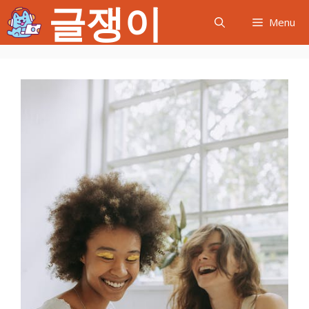
글쟁이
컨
Menu
텐
츠
로
건
너
뛰
기