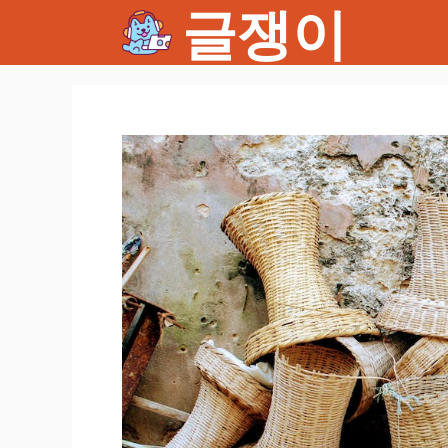
글쟁이
컨
텐
츠
로
건
너
뛰
기