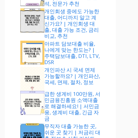
석, 전문가 추천
개인회생 중에도 가능한
대출, 어디까지 알고 계
신가요? | 개인회생 대
출, 대출 가능 조건, 금리
비교, 추천
아파트 담보대출 비율,
나에게 맞는 한도는? |
주택담보대출, DTI, LTV,
DSR
개인파산 시 국세 면제
가능할까요? | 개인파산,
국세, 면제, 절차, 정보
급한 생계비 100만원, 서
민금융진흥원 소액대출
로 해결하세요! | 서민금
융, 생계비 대출, 긴급 자
금
무직자 대출 가능한 곳,
쉬운 곳 찾기 | 저금리 대