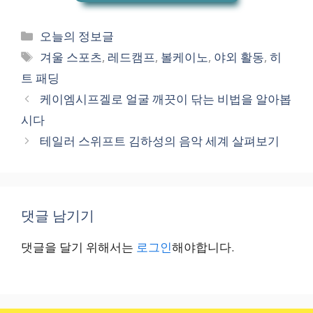
카
오늘의 정보글
테
태
겨울 스포츠
,
레드캠프
,
볼케이노
,
야외 활동
,
히
고
그
트 패딩
리
케이엠시프겔로 얼굴 깨끗이 닦는 비법을 알아봅
시다
테일러 스위프트 김하성의 음악 세계 살펴보기
댓글 남기기
댓글을 달기 위해서는
로그인
해야합니다.