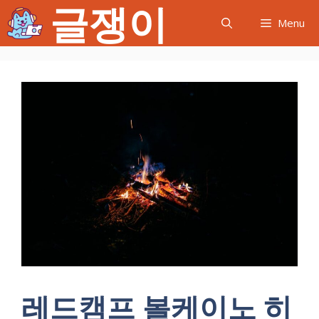
글쟁이
컨
Menu
텐
츠
로
건
너
뛰
기
레드캠프 볼케이노 히