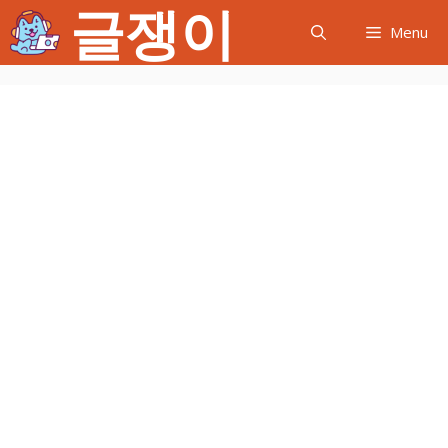
글쟁이
컨
Menu
텐
츠
로
건
너
뛰
기