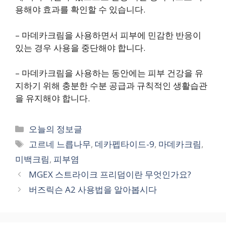
용해야 효과를 확인할 수 있습니다.
– 마데카크림을 사용하면서 피부에 민감한 반응이
있는 경우 사용을 중단해야 합니다.
– 마데카크림을 사용하는 동안에는 피부 건강을 유
지하기 위해 충분한 수분 공급과 규칙적인 생활습관
을 유지해야 합니다.
카
오늘의 정보글
테
태
고르네 느릅나무
,
데카펩타이드-9
,
마데카크림
,
고
그
미백크림
,
피부염
리
MGEX 스트라이크 프리덤이란 무엇인가요?
버즈릭슨 A2 사용법을 알아봅시다