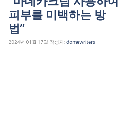
“마데카크림 사용하여
피부를 미백하는 방
법”
2024년 01월 17일
작성자:
domewriters