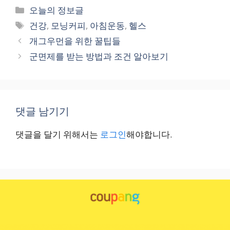
카
오늘의 정보글
테
태
건강
,
모닝커피
,
아침운동
,
헬스
고
그
개그우먼을 위한 꿀팁들
리
군면제를 받는 방법과 조건 알아보기
댓글 남기기
댓글을 달기 위해서는
로그인
해야합니다.