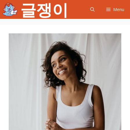
글쟁이
컨
Menu
텐
츠
로
건
너
뛰
기