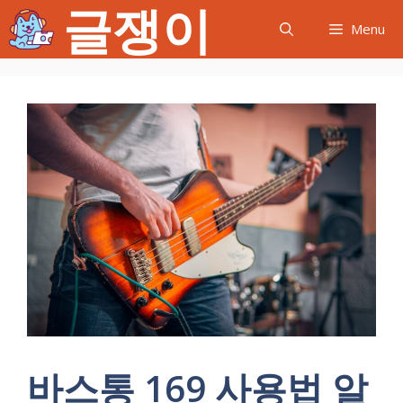
글쟁이
컨
Menu
텐
츠
로
건
너
뛰
기
바스통 169 사용법 알