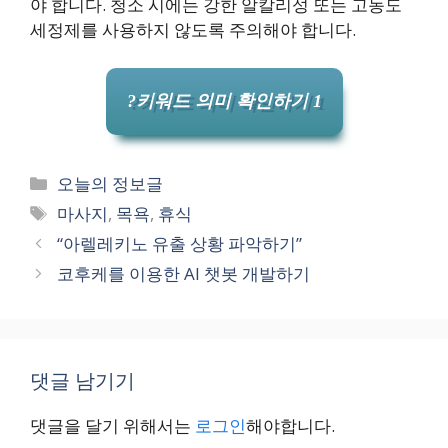
야 합니다. 청소 시에는 강한 알칼리성 또는 고농도
세정제를 사용하지 않도록 주의해야 합니다.
?키워드 의미 확인하기 1
카
오늘의 정보글
테
태
마사지
,
목욕
,
휴식
고
그
“아렐레키노 유출 상황 파악하기”
리
코후케를 이용한 AI 챗봇 개발하기
댓글 남기기
댓글을 달기 위해서는
로그인
해야합니다.