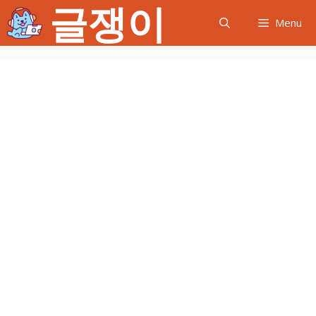
글쟁이
컨
Menu
텐
츠
로
건
너
뛰
기