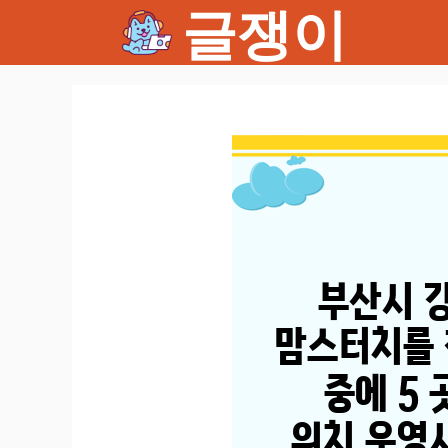
글쟁이
컨
텐
츠
로
건
너
뛰
기