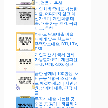
석, 전문가 추천
개인회생 중에도 가능한
대출, 어디까지 알고 계
신가요? | 개인회생 대
출, 대출 가능 조건, 금리
비교, 추천
아파트 담보대출 비율,
나에게 맞는 한도는? |
주택담보대출, DTI, LTV,
DSR
개인파산 시 국세 면제
가능할까요? | 개인파산,
국세, 면제, 절차, 정보
급한 생계비 100만원, 서
민금융진흥원 소액대출
로 해결하세요! | 서민금
융, 생계비 대출, 긴급 자
금
무직자 대출 가능한 곳,
쉬운 곳 찾기 | 저금리 대