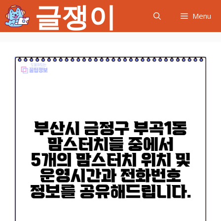
글쟁이
컨
Menu
텐
츠
로
건
너
뛰
기