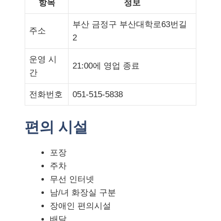
항목
정보
부산 금정구 부산대학로63번길
주소
2
운영 시
21:00에 영업 종료
간
전화번호
051-515-5838
편의 시설
포장
주차
무선 인터넷
남/녀 화장실 구분
장애인 편의시설
배달