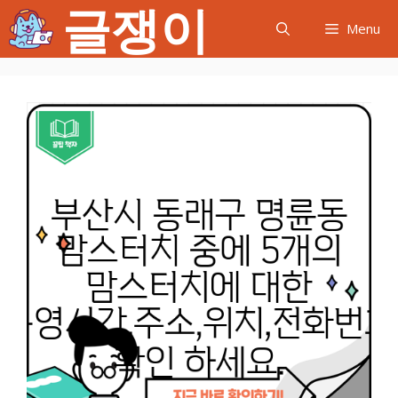
글쟁이
컨
Menu
텐
츠
로
건
너
뛰
기