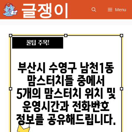
글쟁이
컨
Menu
텐
츠
로
건
너
뛰
기