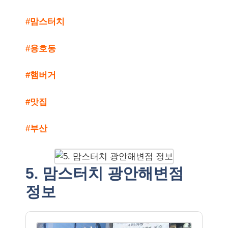
#맘스터치
#용호동
#햄버거
#맛집
#부산
5. 맘스터치 광안해변점
정보