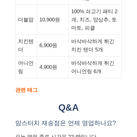
100% 쇠고기 패티 2
더블맘
10,900원
개, 치즈, 양상추, 토
마토, 피클
치킨텐
바삭바삭하게 튀긴
6,900원
더
치킨 텐더 5개
어니언
바삭바삭하게 튀긴
4,900원
링
어니언링 6개
관련 태그
Q&A
맘스터치 재송점은 언제 영업하나요?
오늘 영업 종료 시간은 22:45입니다.