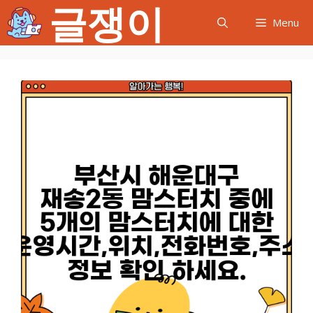
글쟁이
컨
Menu
텐
츠
로
건
너
뛰
기