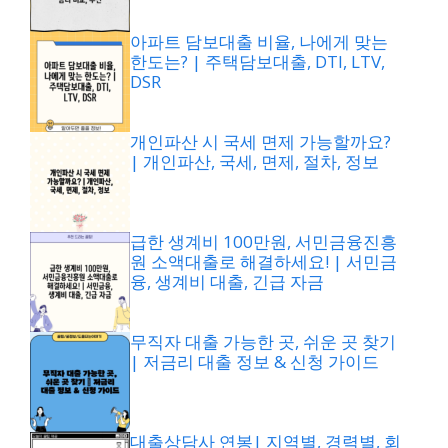
아파트 담보대출 비율, 나에게 맞는
한도는? | 주택담보대출, DTI, LTV,
DSR
개인파산 시 국세 면제 가능할까요?
| 개인파산, 국세, 면제, 절차, 정보
급한 생계비 100만원, 서민금융진흥
원 소액대출로 해결하세요! | 서민금
융, 생계비 대출, 긴급 자금
무직자 대출 가능한 곳, 쉬운 곳 찾기
| 저금리 대출 정보 & 신청 가이드
대출상담사 연봉| 지역별, 경력별, 회