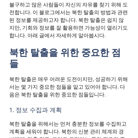
불구하고 많은 사람들이 자신의 자유를 찾기 위해 도
전합니다. 이 블로그에서는 북한 탈출의 방법과 관련
된 정보를 제공하고자 합니다. 북한 탈출은 쉽지 않
지만, 기회와 정보를 잘 활용하면 가능성이 열리기도
합니다. 아래 글에서 자세하게 알아봅시다.
북한 탈출을 위한 중요한 점
들
북한 탈출은 매우 어려운 도전이지만, 성공하기 위해
서는 몇 가지 중요한 점들을 알고 있어야 합니다. 다
음은 북한 탈출을 위한 중요한 점들입니다.
1. 정보 수집과 계획
북한 탈출을 위해서는 먼저 충분한 정보를 수집하고
계획을 세워야 합니다. 북한의 신분 관리 체계와 경