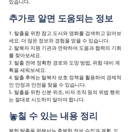
있습니다.
추가로 알면 도움되는 정보
1. 탈출을 위한 참고 도서와 영화를 검색하고 읽어보
세요. 더 많은 정보와 경험을 얻을 수 있습니다.
2. 탈북자 지원 기관과 연락하여 도움과 협력의 기회
를 찾아보세요.
3. 탈출 전에 정확한 경로와 도망 방법, 위험 대비 계
획을 세워보세요.
4. 탈출 후에는 탈북자 보호 정책을 활용하여 경제적
인 안정과 안전을 찾을 수 있습니다.
5. 탈출을 위한 신분 위조, 비자 조작 등의 위법 행위
는 절대로 시도하지 말아야 합니다.
놓칠 수 있는 내용 정리
북한 탈출을 위해서는 충분한 정보 수집과 계획, 도