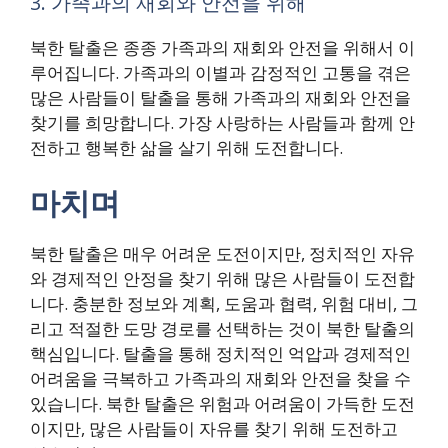
3. 가족과의 재회와 안전을 위해
북한 탈출은 종종 가족과의 재회와 안전을 위해서 이
루어집니다. 가족과의 이별과 감정적인 고통을 겪은
많은 사람들이 탈출을 통해 가족과의 재회와 안전을
찾기를 희망합니다. 가장 사랑하는 사람들과 함께 안
전하고 행복한 삶을 살기 위해 도전합니다.
마치며
북한 탈출은 매우 어려운 도전이지만, 정치적인 자유
와 경제적인 안정을 찾기 위해 많은 사람들이 도전합
니다. 충분한 정보와 계획, 도움과 협력, 위험 대비, 그
리고 적절한 도망 경로를 선택하는 것이 북한 탈출의
핵심입니다. 탈출을 통해 정치적인 억압과 경제적인
어려움을 극복하고 가족과의 재회와 안전을 찾을 수
있습니다. 북한 탈출은 위험과 어려움이 가득한 도전
이지만, 많은 사람들이 자유를 찾기 위해 도전하고