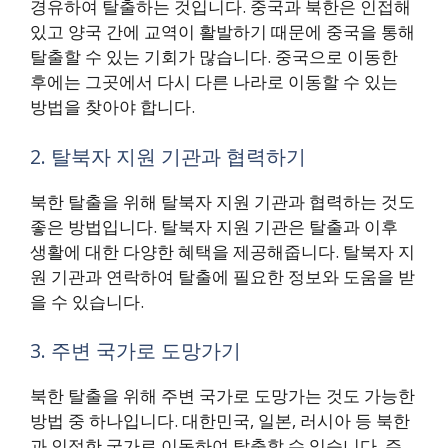
경유하여 탈출하는 것입니다. 중국과 북한은 인접해
있고 양국 간에 교역이 활발하기 때문에 중국을 통해
탈출할 수 있는 기회가 많습니다. 중국으로 이동한
후에는 그곳에서 다시 다른 나라로 이동할 수 있는
방법을 찾아야 합니다.
2. 탈북자 지원 기관과 협력하기
북한 탈출을 위해 탈북자 지원 기관과 협력하는 것도
좋은 방법입니다. 탈북자 지원 기관은 탈출과 이후
생활에 대한 다양한 혜택을 제공해줍니다. 탈북자 지
원 기관과 연락하여 탈출에 필요한 정보와 도움을 받
을 수 있습니다.
3. 주변 국가로 도망가기
북한 탈출을 위해 주변 국가로 도망가는 것도 가능한
방법 중 하나입니다. 대한민국, 일본, 러시아 등 북한
과 인접한 국가로 이동하여 탈출할 수 있습니다. 주