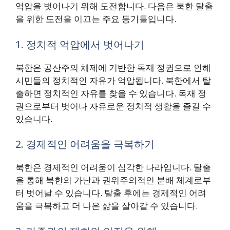
억압을 벗어나기 위해 도전합니다. 다음은 북한 탈출
을 위한 도전을 이끄는 주요 동기들입니다.
1. 정치적 억압에서 벗어나기
북한은 공산주의 체제에 기반한 독재 정권으로 인해
시민들의 정치적인 자유가 억압됩니다. 북한에서 탈
출하면 정치적인 자유를 찾을 수 있습니다. 독재 정
권으로부터 벗어나 자유로운 정치적 생활을 즐길 수
있습니다.
2. 경제적인 어려움을 극복하기
북한은 경제적인 어려움이 심각한 나라입니다. 탈출
을 통해 북한의 가난과 권위주의적인 분배 체계로부
터 벗어날 수 있습니다. 탈출 후에는 경제적인 어려
움을 극복하고 더 나은 삶을 살아갈 수 있습니다.