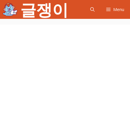
글쟁이
컨
Menu
텐
츠
로
건
너
뛰
기