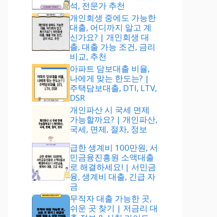
석, 전문가 추천
개인회생 중에도 가능한
대출, 어디까지 알고 계
신가요? | 개인회생 대
출, 대출 가능 조건, 금리
비교, 추천
아파트 담보대출 비율,
나에게 맞는 한도는? |
주택담보대출, DTI, LTV,
DSR
개인파산 시 국세 면제
가능할까요? | 개인파산,
국세, 면제, 절차, 정보
급한 생계비 100만원, 서
민금융진흥원 소액대출
로 해결하세요! | 서민금
융, 생계비 대출, 긴급 자
금
무직자 대출 가능한 곳,
쉬운 곳 찾기 | 저금리 대