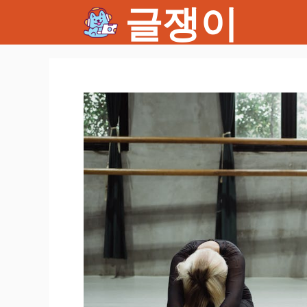
글쟁이
컨
텐
츠
로
건
너
뛰
기