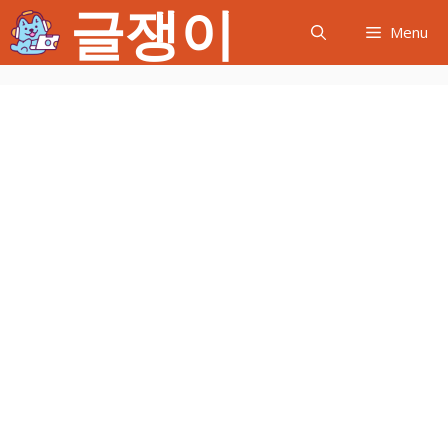
글쟁이
컨
Menu
텐
츠
로
건
너
뛰
기