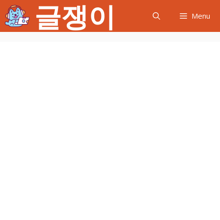
글쟁이
컨
Menu
텐
츠
로
건
너
뛰
기