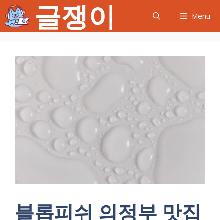
글쟁이
컨
Menu
텐
츠
로
건
너
뛰
기
블롭피쉬 의정부 맛집