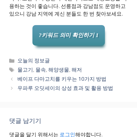
용하는 것이 좋습니다. 선릉점과 강남점도 운영하고
있으니 강남 지역에 계신 분들도 한 번 찾아보세요.
?키워드 의미 확인하기 1
카
오늘의 정보글
테
태
물고기
,
물속
,
해양생물
,
해저
고
그
베이프 다마고치를 키우는 10가지 방법
리
우파루 오딧세이의 상성 효과 및 활용 방법
댓글 남기기
댓글을 달기 위해서는
로그인
해야합니다.