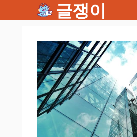
글쟁이
컨
텐
츠
로
건
너
뛰
기