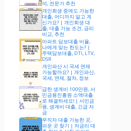
석, 전문가 추천
개인회생 중에도 가능한
대출, 어디까지 알고 계
신가요? | 개인회생 대
출, 대출 가능 조건, 금리
비교, 추천
아파트 담보대출 비율,
나에게 맞는 한도는? |
주택담보대출, DTI, LTV,
DSR
개인파산 시 국세 면제
가능할까요? | 개인파산,
국세, 면제, 절차, 정보
급한 생계비 100만원, 서
민금융진흥원 소액대출
로 해결하세요! | 서민금
융, 생계비 대출, 긴급 자
금
무직자 대출 가능한 곳,
쉬운 곳 찾기 | 저금리 대