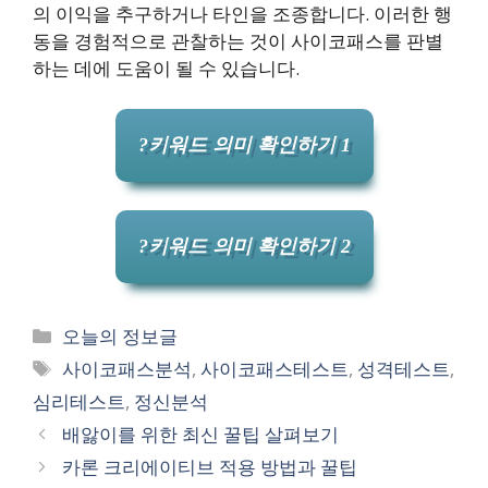
의 이익을 추구하거나 타인을 조종합니다. 이러한 행
동을 경험적으로 관찰하는 것이 사이코패스를 판별
하는 데에 도움이 될 수 있습니다.
?키워드 의미 확인하기 1
?키워드 의미 확인하기 2
카
오늘의 정보글
테
태
사이코패스분석
,
사이코패스테스트
,
성격테스트
,
고
그
심리테스트
,
정신분석
리
배앓이를 위한 최신 꿀팁 살펴보기
카론 크리에이티브 적용 방법과 꿀팁