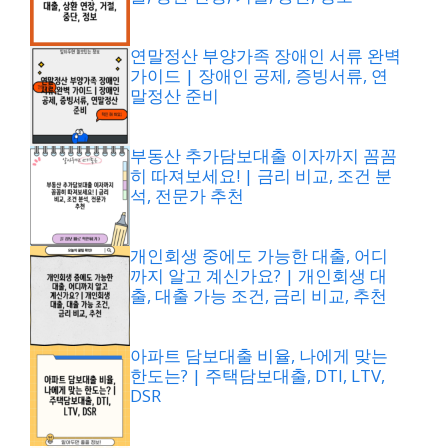
연말정산 부양가족 장애인 서류 완벽
가이드 | 장애인 공제, 증빙서류, 연
말정산 준비
부동산 추가담보대출 이자까지 꼼꼼
히 따져보세요! | 금리 비교, 조건 분
석, 전문가 추천
개인회생 중에도 가능한 대출, 어디
까지 알고 계신가요? | 개인회생 대
출, 대출 가능 조건, 금리 비교, 추천
아파트 담보대출 비율, 나에게 맞는
한도는? | 주택담보대출, DTI, LTV,
DSR