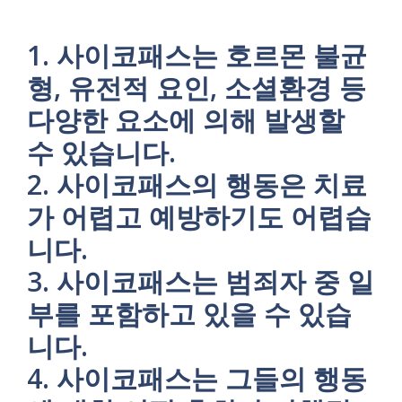
1. 사이코패스는 호르몬 불균
형, 유전적 요인, 소셜환경 등
다양한 요소에 의해 발생할
수 있습니다.
2. 사이코패스의 행동은 치료
가 어렵고 예방하기도 어렵습
니다.
3. 사이코패스는 범죄자 중 일
부를 포함하고 있을 수 있습
니다.
4. 사이코패스는 그들의 행동