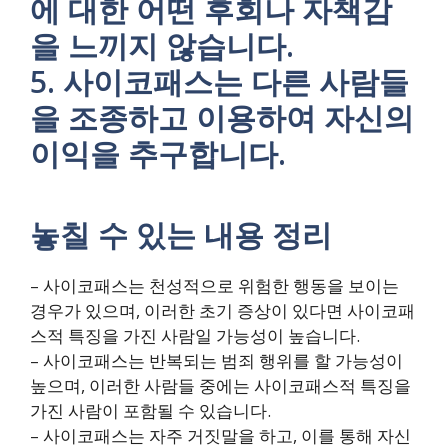
에 대한 어떤 후회나 자책감
을 느끼지 않습니다.
5. 사이코패스는 다른 사람들
을 조종하고 이용하여 자신의
이익을 추구합니다.
놓칠 수 있는 내용 정리
– 사이코패스는 천성적으로 위험한 행동을 보이는
경우가 있으며, 이러한 초기 증상이 있다면 사이코패
스적 특징을 가진 사람일 가능성이 높습니다.
– 사이코패스는 반복되는 범죄 행위를 할 가능성이
높으며, 이러한 사람들 중에는 사이코패스적 특징을
가진 사람이 포함될 수 있습니다.
– 사이코패스는 자주 거짓말을 하고, 이를 통해 자신