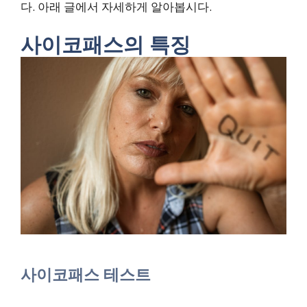
다. 아래 글에서 자세하게 알아봅시다.
사이코패스의 특징
사이코패스 테스트