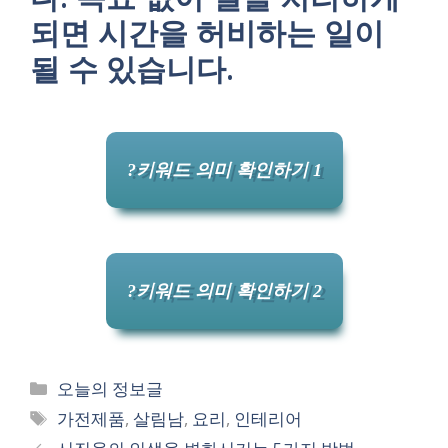
되면 시간을 허비하는 일이
될 수 있습니다.
?키워드 의미 확인하기 1
?키워드 의미 확인하기 2
카
오늘의 정보글
테
태
가전제품
,
살림남
,
요리
,
인테리어
고
그