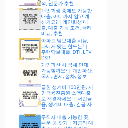
석, 전문가 추천
개인회생 중에도 가능한
대출, 어디까지 알고 계
신가요? | 개인회생 대
출, 대출 가능 조건, 금리
비교, 추천
아파트 담보대출 비율,
나에게 맞는 한도는? |
주택담보대출, DTI, LTV,
DSR
개인파산 시 국세 면제
가능할까요? | 개인파산,
국세, 면제, 절차, 정보
급한 생계비 100만원, 서
민금융진흥원 소액대출
로 해결하세요! | 서민금
융, 생계비 대출, 긴급 자
금
무직자 대출 가능한 곳,
쉬운 곳 찾기 | 저금리 대