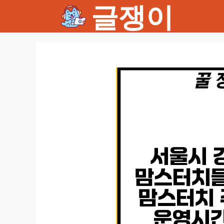
글쟁이
컨
텐
츠
로
건
너
뛰
기